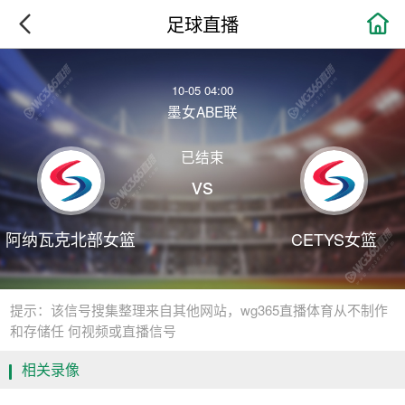

足球直播
10-05 04:00
墨女ABE联
已结束
vs
阿纳瓦克北部女篮
CETYS女篮
提示：该信号搜集整理来自其他网站，wg365直播体育从不制作
和存储任 何视频或直播信号
相关录像