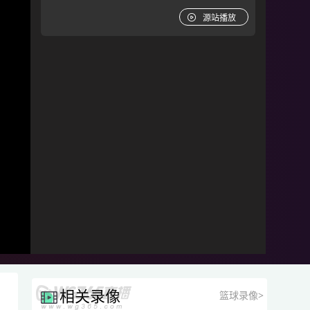
源站播放
相关录像
篮球录像>