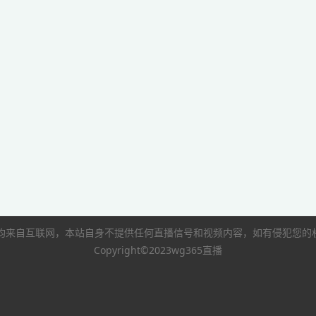
像均来自互联网，本站自身不提供任何直播信号和视频内容，如有侵犯您
Copyright©2023wg365直播