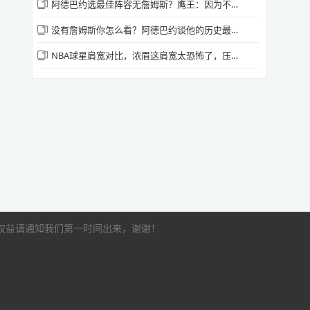
阿德巴约选最佳阵容无詹姆斯？鹰王：因为不爽他没去热火
没有詹姆斯你怎么看？阿德巴约谈他的历史最佳阵容！🤔
NBA球星肩宽对比，浓眉这肩宽太恐怖了，压迫感十足😮
的权益请通知我们第一时间出来，谢谢！