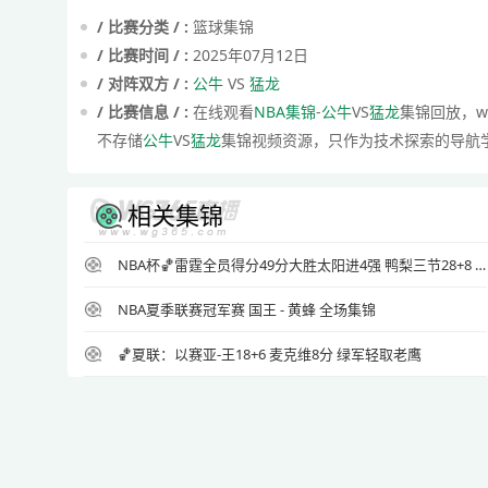
/ 比赛分类 / :
篮球集锦
/ 比赛时间 / :
2025年07月12日
/ 对阵双方 / :
公牛
VS
猛龙
/ 比赛信息 / :
在线观看
NBA集锦
-
公牛
VS
猛龙
集锦回放，w
不存储
公牛
VS
猛龙
集锦视频资源，只作为技术探索的导航
相关集锦
NBA杯🏀雷霆全员得分49分大胜太阳进4强 鸭梨三节28+8 切特24+8
NBA夏季联赛冠军赛 国王 - 黄蜂 全场集锦
🏀夏联：以赛亚-王18+6 麦克维8分 绿军轻取老鹰