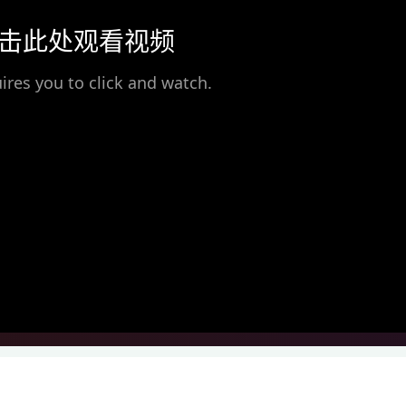
击此处观看视频
ires you to click and watch.