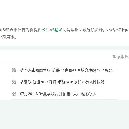
g365直播体育为你提供
公牛
VS
猛龙
高清集锦回放导航资源，本站不制作
学习用途。
篮球集锦
🏀76人击败魔术取3连胜 马克西43+8 埃奇库姆26+7 恩比德休战
🏀夏联-伯顿20+7 乔丹-米勒24+6 灰熊23分大胜快船
07月20日NBA夏季联赛 开拓者 - 太阳 精彩镜头