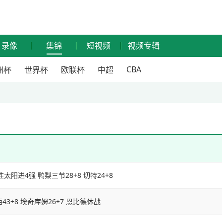
录像
集锦
短视频
视频专辑
CBA
洲杯
世界杯
欧联杯
中超
太阳进4强 鸭梨三节28+8 切特24+8
43+8 埃奇库姆26+7 恩比德休战