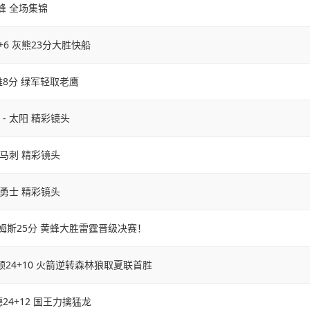
黄蜂 全场集锦
4+6 灰熊23分大胜快船
克维8分 绿军轻取老鹰
 - 太阳 精彩镜头
- 马刺 精彩镜头
- 勇士 精彩镜头
希姆斯25分 黄蜂大胜雷霆晋级决赛！
 牛顿24+10 火箭逆转森林狼取夏联首胜
德24+12 国王力擒猛龙