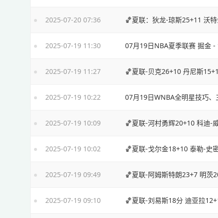
2025-07-20 07:36
🏀夏联：狄龙-琼斯25+11 沃
2025-07-19 11:30
07月19日NBA夏季联赛 掘金 
2025-07-19 11:27
🏀夏联-贝克26+10 丹尼斯15
2025-07-19 10:22
07月19日WNBA全明星技巧
2025-07-19 10:09
🏀夏联-河村勇辉20+10 科迪
2025-07-19 10:02
🏀夏联-戈尔金18+10 泰勒-
2025-07-19 09:49
🏀夏联-阿姆斯特朗23+7 明茨2
2025-07-19 09:10
🏀夏联-刘易斯18分 迪亚拉12+