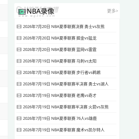
NBA录像
更多>
2026年7月20日 NBA夏季联赛决赛 勇士vs灰熊
2026年7月20日 NBA夏季联赛 掘金vs猛龙
2026年7月20日 NBA夏季联赛 篮网vs雷霆
2026年7月19日 NBA夏季联赛 马刺vs太阳
2026年7月19日 NBA夏季联赛 步行者vs鹈鹕
2026年7月19日 NBA夏季联赛半决赛 勇士vs湖人
2026年7月19日 NBA夏季联赛 老鹰vs奇才
2026年7月19日 NBA夏季联赛半决赛 火箭vs灰熊
2026年7月19日 NBA夏季联赛 76人vs雄鹿
2026年7月19日 NBA夏季联赛 魔术vs凯尔特人