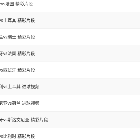
牙vs法国 精彩片段
兰vs土耳其 精彩片段
格兰vs瑞士 精彩片段
萄牙vs法国 精彩片段
国vs西班牙 精彩片段
地利vs土耳其 进球视频
马尼亚vs荷兰 进球视频
萄牙vs斯洛文尼亚 精彩片段
国vs比利时 精彩片段