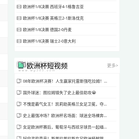
欧洲杯1/8决赛 西班牙4-1格鲁吉亚
欧洲杯1/8决赛 英格兰2-1斯洛伐克
欧洲杯1/8决赛 德国2-0丹麦
欧洲杯1/8决赛 瑞士2-0意大利
欧洲杯短视频
更多>
08年欧洲杯决赛！人生赢家托雷斯强吃拉姆！打进制胜进球！!
国外球迷：图拉姆错失了史上最佳助攻😭
不愧是霸气女王！凯莉助英格兰女足卫冕，夺冠游行又爆金句名
史上最强冲场？欧洲杯名场面：球迷全场裸奔连续摆脱安保！
女足欧洲杯赛后，葡萄牙与西班牙球员一起缅怀因车祸去世的若塔
好空灵的声音！斯普拉普拉斯女足欧洲杯献唱挪威国歌！