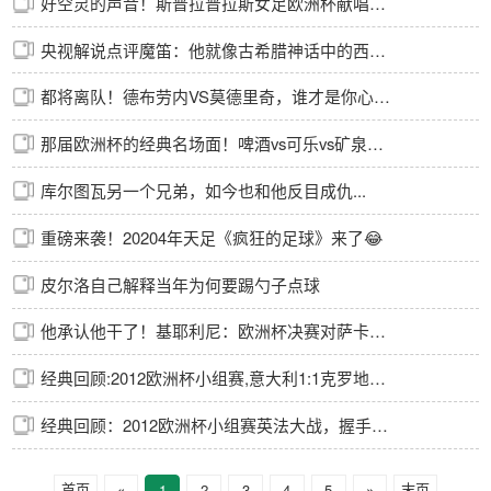
好空灵的声音！斯普拉普拉斯女足欧洲杯献唱挪威国歌！
央视解说点评魔笛：他就像古希腊神话中的西西弗斯一样
都将离队！德布劳内VS莫德里奇，谁才是你心目中现役第一中场？
那届欧洲杯的经典名场面！啤酒vs可乐vs矿泉水！你更爱喝什么？
库尔图瓦另一个兄弟，如今也和他反目成仇...
重磅来袭！20204年天足《疯狂的足球》来了😂
皮尔洛自己解释当年为何要踢勺子点球
他承认他干了！基耶利尼：欧洲杯决赛对萨卡的犯规是黄牌
经典回顾:2012欧洲杯小组赛,意大利1:1克罗地亚,皮尔洛任意球破门
经典回顾：2012欧洲杯小组赛英法大战，握手言和
首页
«
1
2
3
4
5
»
末页