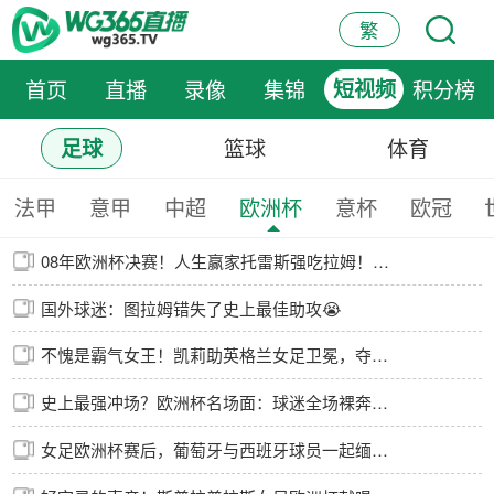
繁
首页
直播
录像
集锦
短视频
积分榜
篮球
体育
足球
法甲
意甲
中超
欧洲杯
意杯
欧冠
08年欧洲杯决赛！人生赢家托雷斯强吃拉姆！打进制胜进球！!
国外球迷：图拉姆错失了史上最佳助攻😭
不愧是霸气女王！凯莉助英格兰女足卫冕，夺冠游行又爆金句名
史上最强冲场？欧洲杯名场面：球迷全场裸奔连续摆脱安保！
女足欧洲杯赛后，葡萄牙与西班牙球员一起缅怀因车祸去世的若塔