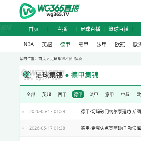
首页
直播
足球直播
篮球直播
NBA
英超
德甲
意甲
法甲
欧冠
欧
您的位置：
首页
>
足球集锦
>
德甲集锦
足球集锦
● 德甲集锦
全部
英超
西甲
德甲
法甲
意甲
中超
欧
2026-05-17 01:39
德甲-切玛破门纳尔泰建功 斯图
2026-05-17 01:38
德甲-希克失点宽萨破门 勒沃库