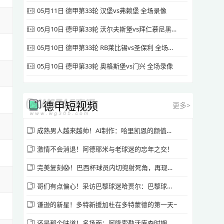
05月11日 德甲第33轮 汉堡vs弗赖堡 全场录像
05月10日 德甲第33轮 沃尔夫斯堡vs拜仁慕尼黑 全场录像
05月10日 德甲第33轮 RB莱比锡vs圣保利 全场录像
05月10日 德甲第33轮 奥格斯堡vs门兴 全场录像
德甲短视频
更多>
成熟男人越来越帅！AI制作：哈里凯恩的颜值变化~
激情不会消退！阿德耶米与老球迷的忘年之交！
完美复刻😱！巴西杯球员内切兜射死角，再现经典“罗本式”进球
哥们有点偏心！采访巴黎球迷哈贾尔：巴黎球员和拜仁球员二选一！
谦逊的新星！多特新援加杜在多特蒙德的第一天~
还是那个味道！名场面：阿隆索勒沃库森时期为队员做球~