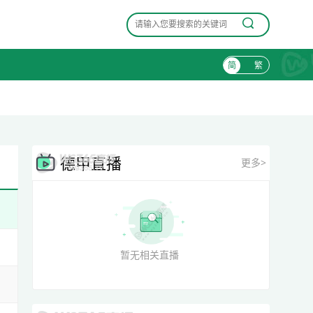
简
繁
德甲直播
更多>
暂无相关直播