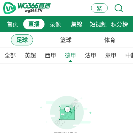
繁
首页
直播
录像
集锦
短视频
积分榜
篮球
体育
足球
全部
英超
西甲
德甲
法甲
意甲
中