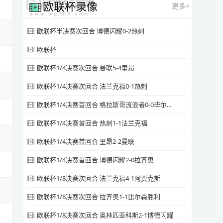
欧联杯录像
更多>
欧联杯半决赛次回合 博德闪耀0-2热刺
欧联杯
欧联杯1/4决赛次回合 曼联5-4里昂
欧联杯1/4决赛次回合 法兰克福0-1热刺
欧联杯1/4决赛首回合 格拉斯哥流浪者0-0毕尔巴鄂竞技
欧联杯1/4决赛首回合 热刺1-1法兰克福
欧联杯1/4决赛首回合 里昂2-2曼联
欧联杯1/4决赛首回合 博德闪耀2-0拉齐奥
欧联杯1/8决赛次回合 法兰克福4-1阿贾克斯
欧联杯1/8决赛次回合 拉齐奥1-1比尔森胜利
欧联杯1/8决赛次回合 奥林匹亚科斯2-1博德闪耀