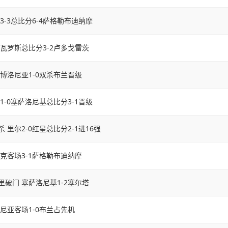
3-3总比分6-4萨格勒布迪纳摩
瓦罗斯总比分3-2卢多戈雷茨
博洛尼亚1-0双杀布兰晋级
1-0塞萨洛尼基总比分3-1晋级
里尔2-0红星总比分2-1进16强
克客场3-1萨格勒布迪纳摩
破门 塞萨洛尼基1-2塞尔塔
尼亚客场1-0布兰占先机