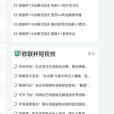
欧联杯1/8决赛次回合 热刺3-1阿尔克马尔
欧联杯1/8决赛次回合 里昂4-0布加勒斯特星
欧联杯1/8决赛次回合 格拉斯哥流浪者0-2费内巴切
欧联杯1/8决赛次回合 曼联4-1皇家社会
欧联杯短视频
更多>
狂欢庆祝！队史首次打进欧战决赛，赛后弗赖堡球迷涌入球场
欧联官方发布：“右边锋”马奎尔的过人摆脱，连摄影师都被欺骗了
圆神归位！安东尼欧联杯进球锁定胜局！“戴帽”庆祝燃爆全场！
天外飞仙！阿姆拉巴特超级无解弧线世界波破门！
牢笼海景看台！客队球迷被铁丝网四面包围但扭头能看海！
埃梅里：昨天英超欧战令人惊讶，强队云集到了欧战就非常艰难。