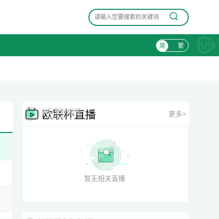
简
繁
欧联杯直播
更多>
暂无相关直播