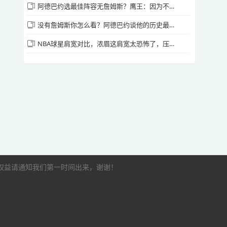
阿德巴约选最佳阵容无詹姆斯？鹰王：因为不爽他没去热火
源站播放
没有詹姆斯你怎么看？阿德巴约谈他的历史最佳阵容！🤔
NBA球星肩宽对比，浓眉这肩宽太恐怖了，压迫感十足😮
[腾讯国语] 2026年5月12日 NBA季后赛东部
半决赛G4 活塞vs骑士 第三节 录像
源站播放
[腾讯国语] 2026年5月12日 NBA季后赛东部
半决赛G4 活塞vs骑士 第四节 录像
源站播放
的权益请通知我们第一时间出来，谢谢！
如有加时赛请点此观看
源站播放