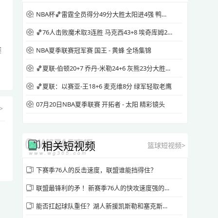
NBA杯🏀雷霆全员得分49分大胜太阳进4强 鸭梨三节28+8 切特24+8
[腾讯原声] 2026年5月12日 NBA季后赛东部
半决赛G4 活塞vs骑士 全场精华回放
🏀76人击败魔术取3连胜 马克西43+8 埃奇库姆26+7 恩比德休战
赛
源站播放
NBA夏季联赛冠军赛 国王 - 黄蜂 全场集锦
🏀夏联-伯顿20+7 乔丹-米勒24+6 灰熊23分大胜快船
[腾讯国语] 2026年5月12日 NBA季后赛东部
🏀夏联：以赛亚-王18+6 麦克维8分 绿军轻取老鹰
半决赛G4 活塞vs骑士 全场录像回放
07月20日NBA夏季联赛 开拓者 - 太阳 精彩镜头
>
源站播放
相关短视频
[腾讯国语] 2026年5月12日 NBA季后赛东部
篮球短视频>
半决赛G4 活塞vs骑士 第一节 录像
下赛季76人的反击速度，联盟谁能挡得住？
源站播放
联盟最锋利的矛 ！新赛季76人的快攻速度强的可怕😱
能否扛起球队重任？湖人新援凯斯勒和塞克斯顿最新打球视频曝光
[腾讯国语] 2026年5月12日 NBA季后赛东部
半决赛G4 活塞vs骑士 第二节 录像