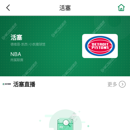

活塞
活塞
德维恩-凯西
/
小凯撒球馆
NBA
所属联赛
活塞直播
更多