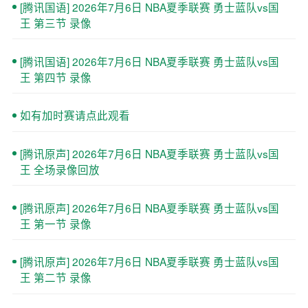
[腾讯国语] 2026年7月6日 NBA夏季联赛 勇士蓝队vs国
王 第三节 录像
[腾讯国语] 2026年7月6日 NBA夏季联赛 勇士蓝队vs国
王 第四节 录像
如有加时赛请点此观看
[腾讯原声] 2026年7月6日 NBA夏季联赛 勇士蓝队vs国
王 全场录像回放
[腾讯原声] 2026年7月6日 NBA夏季联赛 勇士蓝队vs国
王 第一节 录像
[腾讯原声] 2026年7月6日 NBA夏季联赛 勇士蓝队vs国
王 第二节 录像