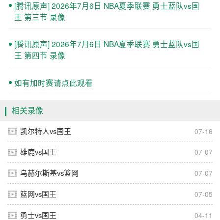
[腾讯原声] 2026年7月6日 NBA夏季联赛 勇士蓝队vs国
王 第三节 录像
[腾讯原声] 2026年7月6日 NBA夏季联赛 勇士蓝队vs国
王 第四节 录像
如有加时赛请点此观看
相关录像
凯尔特人vs国王
07-16
雄鹿vs国王
07-07
乌赫尔斯基vs篮网
07-07
篮网vs国王
07-05
勇士vs国王
04-11