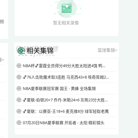
频
暂无相关录像
相关集锦
篮球集锦>
播>
NBA杯🏀雷霆全员得分49分大胜太阳进4强 鸭梨三节28+8 切特24+8
🏀76人击败魔术取3连胜 马克西43+8 埃奇库姆26+7 恩比德休战
NBA夏季联赛冠军赛 国王 - 黄蜂 全场集锦
🏀夏联-伯顿20+7 乔丹-米勒24+6 灰熊23分大胜快船
🏀夏联：以赛亚-王18+6 麦克维8分 绿军轻取老鹰
07月20日NBA夏季联赛 开拓者 - 太阳 精彩镜头