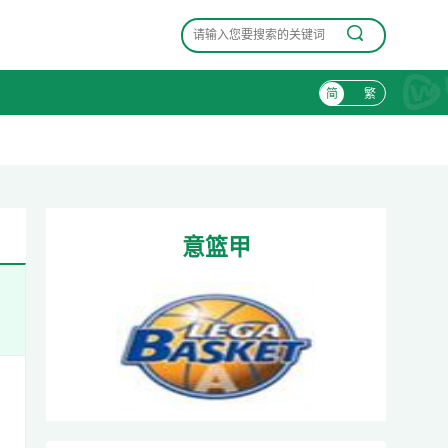
简
繁
意篮甲