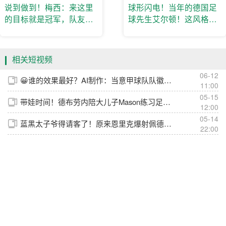
说到做到！梅西：来这里
球形闪电！当年的德国足
的目标就是冠军，队友们
球先生艾尔顿！这风格是
发挥了重要的作用
真有观赏性！
相关短视频
06-12
😀谁的效果最好？AI制作：当意甲球队队徽变成象征物~
11:00
05-15
带娃时间！德布劳内陪大儿子Mason练习足球！
12:00
05-14
蓝黑太子爷得请客了！原来恩里克爆射佩德罗是为迪马尔科“报仇”
22:00