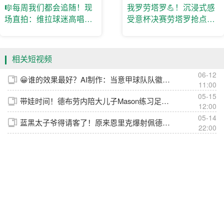
🎼每周我们都会追随！现
我罗劳塔罗💪！沉浸式感
场直拍：维拉球迷高唱队
受意杯决赛劳塔罗抢点锁
歌！
定胜局瞬间
相关短视频
06-12
😀谁的效果最好？AI制作：当意甲球队队徽变成象征物~
11:00
05-15
带娃时间！德布劳内陪大儿子Mason练习足球！
12:00
05-14
蓝黑太子爷得请客了！原来恩里克爆射佩德罗是为迪马尔科“报仇”
22:00