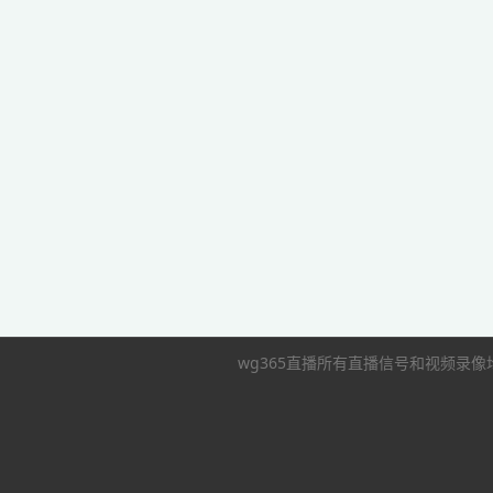
wg365直播所有直播信号和视频录