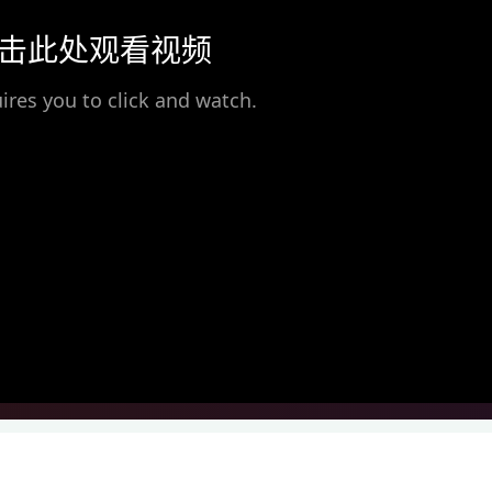
击此处观看视频
ires you to click and watch.