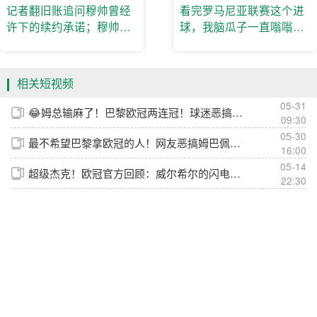
记者翻旧账追问穆帅曾经
看完罗马尼亚联赛这个进
许下的续约承诺；穆帅：
球，我脑瓜子一直嗡嗡的
此一时彼一时😱
响🤣
相关短视频
05-31
😂姆总输麻了！巴黎欧冠两连冠！球迷恶搞姆巴佩此刻的心情！
09:30
05-30
最不希望巴黎拿欧冠的人！网友恶搞姆巴佩在阿森纳更衣室训话🤣
16:00
05-14
超级杰克！欧冠官方回顾：威尔希尔的闪电进球！
22:30