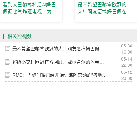
看到大巴黎捧杯后AI姆巴
最不希望巴黎拿欧冠的
佩彻底气炸砸电视：为什
人！网友恶搞姆巴佩在阿
么我们总是输！
森纳更衣室训话🤣
相关短视频
05-30
最不希望巴黎拿欧冠的人！网友恶搞姆巴佩在阿森纳更衣室训话🤣
16:00
05-14
超级杰克！欧冠官方回顾：威尔希尔的闪电进球！
22:30
05-12
RMC：巴黎门将已经开始训练阿森纳的”挤地铁“战术了
20:30