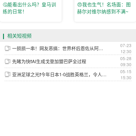
🤔能看出什么吗？皇马训
😠我也生气！名场面：图
练的日常！
赫尔对维尔纳感到不满~
相关短视频
07-23
一损损一串！网友恶搞：世界杯后恩佐从阿根廷队回到切尔西~
12:30
05-28
先睹为快❗️AI生成戈登加盟巴萨全过程
09:30
05-15
亚洲足球之光❗️今年日本1-0战胜英格兰，令人震撼
15:30