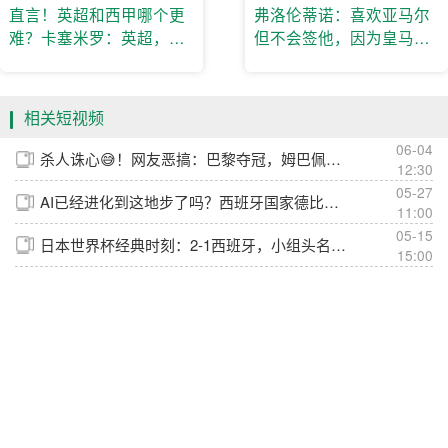
直言！英超和西甲哪个更
弗洛伦蒂诺：喜欢亚马尔
难？卡塞米罗：英超，因
但不会签他，因为皇马巴
为英超更有钱
萨关系已彻底破裂
相关短视频
06-04
杀人诛心😅！网友恶搞：巴黎夺冠，姆巴佩反应
12:30
05-27
AI已经进化到这地步了吗？西班牙国家德比惊现绝美小姐姐😳
11:00
05-15
日本世界杯经典时刻：2-1西班牙，小组头名从“死亡之组”出线
15:00