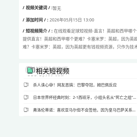
/ 视频关键词 / :
暂无
/ 添加时间 / :
2026年05月15日 13:00
/ 短视频简介 / :
在线观看足球短视频-直言！英超和西甲哪个
提供直言！英超和西甲哪个更难？卡塞米罗：英超，因为英
难？卡塞米罗：英超，因为英超更有钱视频资源，只作为技
相关短视频
杀人诛心😅！网友恶搞：巴黎夺冠，姆巴佩反应
日本世界杯经典时刻：2-1西班牙，小组头名从“死亡之组”出线
弗洛伦蒂诺：喜欢亚马尔但不会签他，因为皇马巴萨关系已彻底破裂