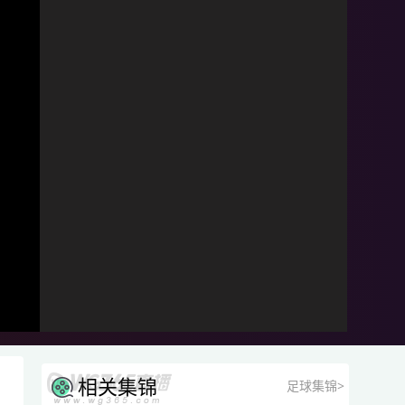
相关集锦
足球集锦>