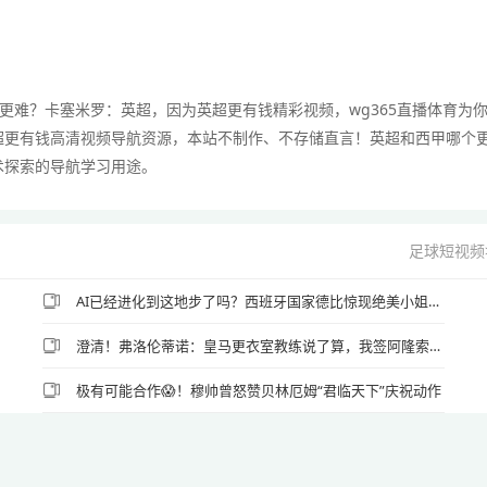
更难？卡塞米罗：英超，因为英超更有钱精彩视频，wg365直播体育为
超更有钱高清视频导航资源，本站不制作、不存储直言！英超和西甲哪个
术探索的导航学习用途。
足球短视频
AI已经进化到这地步了吗？西班牙国家德比惊现绝美小姐姐😳
澄清！弗洛伦蒂诺：皇马更衣室教练说了算，我签阿隆索没有错
极有可能合作😱！穆帅曾怒赞贝林厄姆“君临天下”庆祝动作