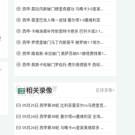
西甲-莫拉内斯破门穆里奇建功 马略卡3-0皇家奥维耶多仍遭降级
西甲-莫里巴攻入唯一进球 塞尔塔1-0塞维利亚
你
西甲-卡梅洛替补传射恩特卡绝杀 巴列卡诺2-1逆转阿拉维斯
更
西甲-罗德里破门马丁内斯扳平 赫罗纳1-1埃尔切惨遭降级
西甲-路易斯-米拉破门 奥萨苏纳0-1赫塔费排第17惊险保级
西甲-奥斯卡松破门罗伯托-费尔南德扳平 西班牙人1-1皇家社会
>
相关录像
足球录像>
05月25日 西甲第38轮 比利亚雷亚尔vs马德里竞技 全场录像
05月24日 西甲第38轮 塞尔塔vs塞维利亚 全场录像
05月24日 西甲第38轮 马略卡vs皇家奥维耶多 全场录像