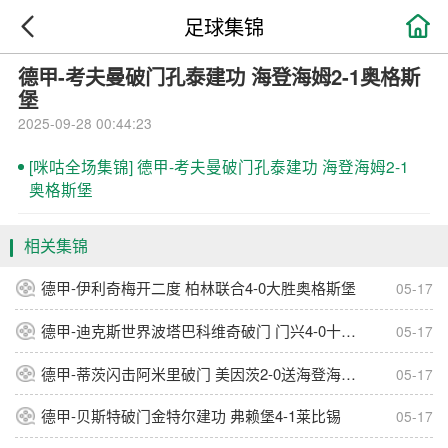

足球集锦
德甲-考夫曼破门孔泰建功 海登海姆2-1奥格斯
堡
2025-09-28 00:44:23
[咪咕全场集锦] 德甲-考夫曼破门孔泰建功 海登海姆2-1
奥格斯堡
相关集锦
德甲-伊利奇梅开二度 柏林联合4-0大胜奥格斯堡
05-17
德甲-迪克斯世界波塔巴科维奇破门 门兴4-0十人霍芬海姆
05-17
德甲-蒂茨闪击阿米里破门 美因茨2-0送海登海姆降级
05-17
德甲-贝斯特破门金特尔建功 弗赖堡4-1莱比锡
05-17