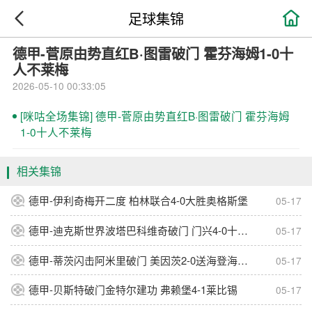

足球集锦
德甲-菅原由势直红B·图雷破门 霍芬海姆1-0十
人不莱梅
2026-05-10 00:33:05
[咪咕全场集锦] 德甲-菅原由势直红B·图雷破门 霍芬海姆
1-0十人不莱梅
相关集锦
德甲-伊利奇梅开二度 柏林联合4-0大胜奥格斯堡
05-17
德甲-迪克斯世界波塔巴科维奇破门 门兴4-0十人霍芬海姆
05-17
德甲-蒂茨闪击阿米里破门 美因茨2-0送海登海姆降级
05-17
德甲-贝斯特破门金特尔建功 弗赖堡4-1莱比锡
05-17