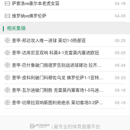
萨索洛vs墨尔本老虎女篮
04-18
维罗纳vs佛罗伦萨
04-05
相关集锦
意甲-邦达攻入唯一进球 莱切1-0热那亚
05-25
意甲-达库尼亚双响 科莫4-1克雷莫内塞进欧冠
05-25
意甲-巴什鲁破门佩德罗告别战进球建功 拉齐奥2-1逆转比萨
05-24
意甲-皮科利破门科穆佐乌龙 佛罗伦萨1-1亚特兰大
05-23
意甲-瓦尔迪破门制胜 克雷莫内塞客场1-0乌迪内斯
05-18
意甲-切蒂拉双响斯图利奇绝杀 莱切客场3-2萨索洛
05-18
| 最专业的体育直播平台