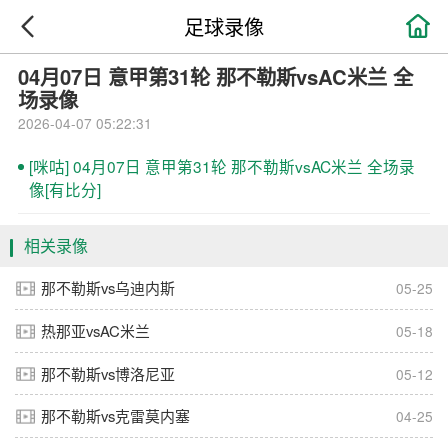

足球录像
04月07日 意甲第31轮 那不勒斯vsAC米兰 全
场录像
2026-04-07 05:22:31
[咪咕] 04月07日 意甲第31轮 那不勒斯vsAC米兰 全场录
像[有比分]
相关录像
那不勒斯vs乌迪内斯
05-25
热那亚vsAC米兰
05-18
那不勒斯vs博洛尼亚
05-12
那不勒斯vs克雷莫内塞
04-25