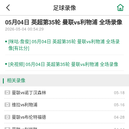

足球录像
05月04日 英超第35轮 曼联vs利物浦 全场录像
2026-05-04 00:54:29
[咪咕-詹俊] 05月04日 英超第35轮 曼联vs利物浦 全场录
像[有比分]
[央视频] 05月04日 英超第35轮 曼联vs利物浦 全场录像
相关录像
曼联vs诺丁汉森林
05-18
维拉vs利物浦
05-16
曼联vs布伦特福德
04-28