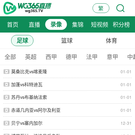
繁
首页
直播
录像
集锦
短视频
积分榜
篮球
体育
足球
全部
英超
西甲
德甲
法甲
意甲
中
莫桑比克vs喀麦隆
01-01
加蓬vs科特迪瓦
01-01
苏丹vs布基纳法索
01-01
赤道几内亚vs阿尔及利亚
01-01
贝宁vs塞内加尔
12-31