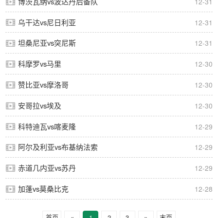
博茨瓦纳vs波达丹后备队
12-31
乌干达vs尼日利亚
12-31
坦桑尼亚vs突尼斯
12-31
科摩罗vs马里
12-30
赞比亚vs摩洛哥
12-30
安哥拉vs埃及
12-30
科特迪瓦vs喀麦隆
12-29
阿尔及利亚vs布基纳法索
12-29
赤道几内亚vs苏丹
12-29
加蓬vs莫桑比克
12-28
首页
«
1
2
3
»
末页