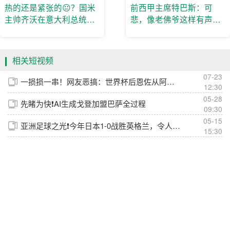
热的还是紧张的😐？国米
前西甲主席特巴斯：可
主帅齐沃在意大利总统面
悲，像老佛爷这样有声望
前演讲满头大汗
的人竟不得不撒谎
相关短视频
07-23
一损损一串！网友恶搞：世界杯后恩佐从阿根廷队回到切尔西~
12:30
05-28
先睹为快❗️AI生成戈登加盟巴萨全过程
09:30
05-15
亚洲足球之光❗️今年日本1-0战胜英格兰，令人震撼
15:30