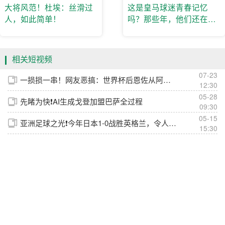
大将风范！杜埃：丝滑过
这是皇马球迷青春记忆
人，如此简单！
吗？那些年，他们还在一
起踢球......
相关短视频
07-23
一损损一串！网友恶搞：世界杯后恩佐从阿根廷队回到切尔西~
12:30
05-28
先睹为快❗️AI生成戈登加盟巴萨全过程
09:30
05-15
亚洲足球之光❗️今年日本1-0战胜英格兰，令人震撼
15:30