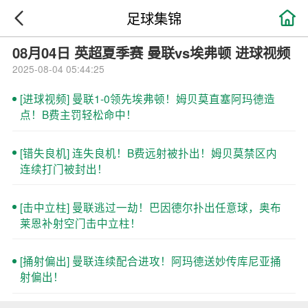

足球集锦
08月04日 英超夏季赛 曼联vs埃弗顿 进球视频
2025-08-04 05:44:25
[进球视频] 曼联1-0领先埃弗顿！姆贝莫直塞阿玛德造
点！B费主罚轻松命中！
[错失良机] 连失良机！B费远射被扑出！姆贝莫禁区内
连续打门被封出！
[击中立柱] 曼联逃过一劫！巴因德尔扑出任意球，奥布
莱恩补射空门击中立柱！
[捅射偏出] 曼联连续配合进攻！阿玛德送妙传库尼亚捅
射偏出！