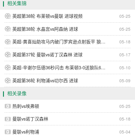
相关集锦
英超第38轮 布莱顿vs曼联 进球视频
05-25
英超第38轮 水晶宫vs阿森纳 进球
05-25
英超-黄喜灿助攻马内破门罗宾逊点射扳平 狼队1-1富勒姆
05-18
英超第37轮 曼联vs诺丁汉森林 进球
05-17
英超-辛谢尔伍德36秒闪击 布莱顿3-0送狼队6轮不胜
05-10
英超第36轮 利物浦vs切尔西 进球
05-09
相关录像
热刺vs埃弗顿
05-25
曼联vs诺丁汉森林
05-18
曼联vs利物浦
05-04