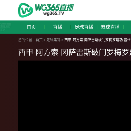
首页
直播
足球直播
篮球直播
您的位置：
首页
>
足球集锦
>
西甲-阿方索-冈萨雷斯破门罗梅罗建功 塞维
西甲-阿方索-冈萨雷斯破门罗梅罗