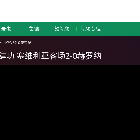
录像
集锦
短视频
视频专辑
利亚客场2-0赫罗纳
建功 塞维利亚客场2-0赫罗纳