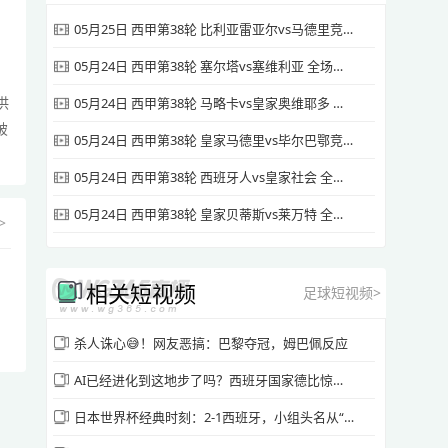
05月25日 西甲第38轮 比利亚雷亚尔vs马德里竞技 全场录像
05月24日 西甲第38轮 塞尔塔vs塞维利亚 全场录像
供
05月24日 西甲第38轮 马略卡vs皇家奥维耶多 全场录像
破
05月24日 西甲第38轮 皇家马德里vs毕尔巴鄂竞技 全场录像
05月24日 西甲第38轮 西班牙人vs皇家社会 全场录像
05月24日 西甲第38轮 皇家贝蒂斯vs莱万特 全场录像
>
相关短视频
足球短视频>
杀人诛心😅！网友恶搞：巴黎夺冠，姆巴佩反应
AI已经进化到这地步了吗？西班牙国家德比惊现绝美小姐姐😳
日本世界杯经典时刻：2-1西班牙，小组头名从“死亡之组”出线