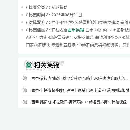
/ 比赛分类 / :
足球集锦
/ 比赛时间 / :
2025年08月31日
/ 对阵双方 / :
西甲-阿方索-冈萨雷斯破门罗梅罗建功 塞维
/ 比赛信息 / :
在线观看
西甲集锦
-西甲-阿方索-冈萨雷斯
西甲-阿方索-冈萨雷斯破门罗梅罗建功 塞维利亚客场2-
门罗梅罗建功 塞维利亚客场2-0赫罗纳集锦视频资源，只
相关集锦
西甲-莫拉内斯破门穆里奇建功 马略卡3-0皇家奥维耶多仍遭降级
西甲-卡梅洛替补传射恩特卡绝杀 巴列卡诺2-1逆转阿拉维斯
西甲-路易斯-米拉破门 奥萨苏纳0-1赫塔费排第17惊险保级