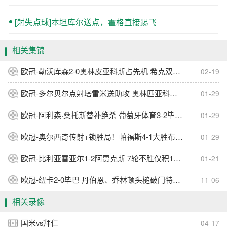
[射失点球]本坦库尔送点，霍格直接踢飞
相关集锦
欧冠-勒沃库森2-0奥林皮亚科斯占先机 希克双响波库失单刀
02-19
欧冠-多尔贝尔点射塔雷米送助攻 奥林匹亚科斯2-1阿贾克斯
01-29
欧冠-阿利森·桑托斯替补绝杀 葡萄牙体育3-2毕巴直通16强
01-29
欧冠-奥尔西奇传射+锁胜局！帕福斯4-1大胜布拉格斯拉维亚
01-29
欧冠-比利亚雷亚尔1-2阿贾克斯 7轮不胜仅积1分列倒数第二
01-21
欧冠-纽卡2-0毕巴 丹伯恩、乔林顿头槌破门特里皮尔定位球助攻
11-06
相关录像
国米vs拜仁
04-17