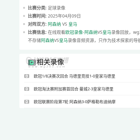
比赛分类:
足球录像
比赛时间:
2025年04月09日
对阵双方:
阿森纳
VS
皇马
比赛信息:
在线观看
欧冠录像
-
阿森纳
VS
皇马
录像回放，wg
不存储
阿森纳
VS
皇马
录像音频资源，只作为技术探索的导
相关录像
欧冠1/8决赛次回合 马德里竞技1-0皇家马德里
欧冠淘汰赛附加赛首回合 曼城2-3皇家马德里
欧冠联赛阶段第7轮 阿森纳3-0萨格勒布迪纳摩