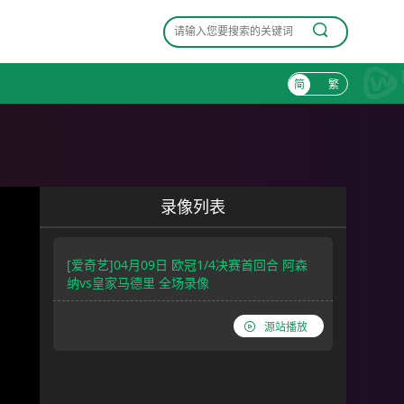
简
繁
录像列表
[爱奇艺]04月09日 欧冠1/4决赛首回合 阿森
纳vs皇家马德里 全场录像
源站播放