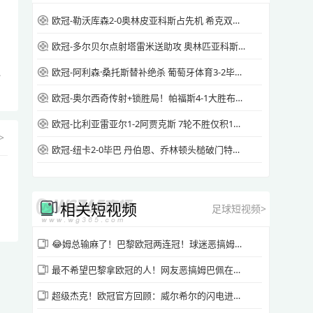
欧冠-勒沃库森2-0奥林皮亚科斯占先机 希克双响波库失单刀
欧冠-多尔贝尔点射塔雷米送助攻 奥林匹亚科斯2-1阿贾克斯
、
欧冠-阿利森·桑托斯替补绝杀 葡萄牙体育3-2毕巴直通16强
欧冠-奥尔西奇传射+锁胜局！帕福斯4-1大胜布拉格斯拉维亚
欧冠-比利亚雷亚尔1-2阿贾克斯 7轮不胜仅积1分列倒数第二
>
欧冠-纽卡2-0毕巴 丹伯恩、乔林顿头槌破门特里皮尔定位球助攻
相关短视频
足球短视频>
😂姆总输麻了！巴黎欧冠两连冠！球迷恶搞姆巴佩此刻的心情！
最不希望巴黎拿欧冠的人！网友恶搞姆巴佩在阿森纳更衣室训话🤣
超级杰克！欧冠官方回顾：威尔希尔的闪电进球！