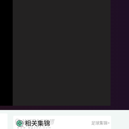
相关集锦
足球集锦>