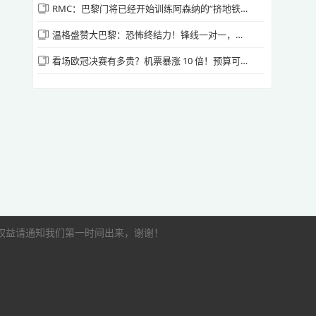
RMC：巴黎门将已经开始训练阿森纳的”挤地铁“战术了
温格盛赞大巴黎：恐怖终结力！锋线一对一，拜仁根本防不住
看场欧冠决赛有多贵？机票暴涨 10 倍！预算可能要 2000 镑起步
的权益请通知我们第一时间出来，谢谢！