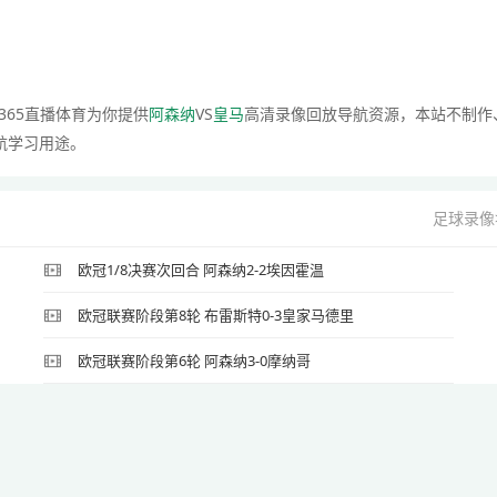
365直播体育为你提供
阿森纳
VS
皇马
高清录像回放导航资源，本站不制作
航学习用途。
足球录像
欧冠1/8决赛次回合 阿森纳2-2埃因霍温
欧冠联赛阶段第8轮 布雷斯特0-3皇家马德里
欧冠联赛阶段第6轮 阿森纳3-0摩纳哥