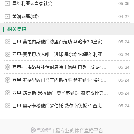
塞维利亚vs皇家社会
05-05
黄潜vs塞尔塔
04-27
相关集锦
西甲-莫拉内斯破门穆里奇建功 马略卡3-0皇家奥维耶多仍遭降级
05-24
西甲-莫里巴攻入唯一进球 塞尔塔1-0塞维利亚
05-24
西甲-卡梅洛替补传射恩特卡绝杀 巴列卡诺2-1逆转阿拉维斯
05-24
西甲-罗德里破门马丁内斯扳平 赫罗纳1-1埃尔切惨遭降级
05-24
西甲-路易斯-米拉破门 奥萨苏纳0-1赫塔费排第17惊险保级
05-24
西甲-奥斯卡松破门罗伯托-费尔南德扳平 西班牙人1-1皇家社会
05-24
| 最专业的体育直播平台