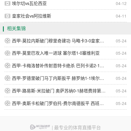
埃尔切vs瓦伦西亚
04-12
皇家社会vs阿拉维斯
04-11
相关集锦
西甲-莫拉内斯破门穆里奇建功 马略卡3-0皇家奥维耶多仍遭降级
05-24
西甲-莫里巴攻入唯一进球 塞尔塔1-0塞维利亚
05-24
西甲-卡梅洛替补传射恩特卡绝杀 巴列卡诺2-1逆转阿拉维斯
05-24
西甲-罗德里破门马丁内斯扳平 赫罗纳1-1埃尔切惨遭降级
05-24
西甲-路易斯-米拉破门 奥萨苏纳0-1赫塔费排第17惊险保级
05-24
西甲-奥斯卡松破门罗伯托-费尔南德扳平 西班牙人1-1皇家社会
05-24
| 最专业的体育直播平台