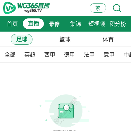
繁
首页
直播
录像
集锦
短视频
积分榜
篮球
体育
足球
全部
英超
西甲
德甲
法甲
意甲
中