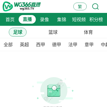
繁
首页
直播
录像
集锦
短视频
积分榜
篮球
体育
足球
全部
英超
西甲
德甲
法甲
意甲
中