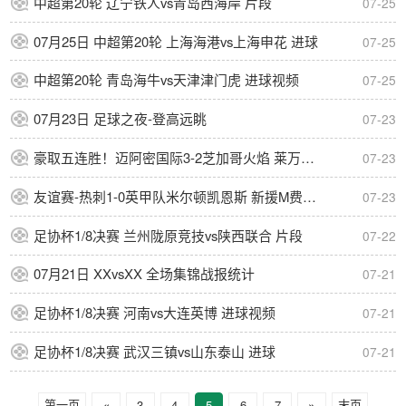
中超第20轮 辽宁铁人vs青岛西海岸 片段
07-25
07月25日 中超第20轮 上海海港vs上海申花 进球
07-25
中超第20轮 青岛海牛vs天津津门虎 进球视频
07-25
07月23日 足球之夜-登高远眺
07-23
豪取五连胜！迈阿密国际3-2芝加哥火焰 莱万首秀苏牙双响诺沃送礼
07-23
友谊赛-热刺1-0英甲队米尔顿凯恩斯 新援M费轰世界波梁民革失空门
07-23
足协杯1/8决赛 兰州陇原竞技vs陕西联合 片段
07-22
07月21日 XXvsXX 全场集锦战报统计
07-21
足协杯1/8决赛 河南vs大连英博 进球视频
07-21
足协杯1/8决赛 武汉三镇vs山东泰山 进球
07-21
第一页
«
3
4
5
6
7
»
末页