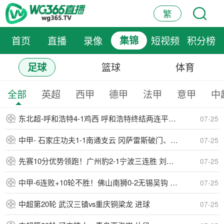
繁
首页
直播
录像
集锦
短视频
积分榜
篮球
体育
足球
全部
英超
西甲
德甲
法甲
意甲
中
东北超-呼和浩特4-1鸡西 呼和浩特终结两连平鸡西遭遇五连败
07-25
中甲- 石家庄功夫1-1南通支云 冈萨雷斯破门、康拉德扳平
07-25
先赛10分优势领跑！广州豹2-1宁波三连胜 刘斌补时绝杀卡马拉传射
07-25
中甲-6连败+10轮不胜！佛山南狮0-2无锡吴钩 王一凡、努尔达努斯建功
07-25
中超第20轮 武汉三镇vs重庆铜梁龙 进球
07-25